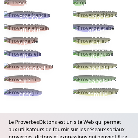
thèmes
populaires
Proverbe
Proverbe
Français
chinois
Proverbe
Proverbe
africain
arabe
Proverbe
Proverbe
vie
latin
Proverbes
Proverbe
ete
russe
Proverbe
Proverbe
espagnol
anglais
Proverbe
Proverbe
turc
danois
Proverbe
Proverbes
grec
famille
Le ProverbesDictons est un site Web qui permet
aux utilisateurs de fournir sur les réseaux sociaux,
proverbes, dictons et expressions qui peuvent être