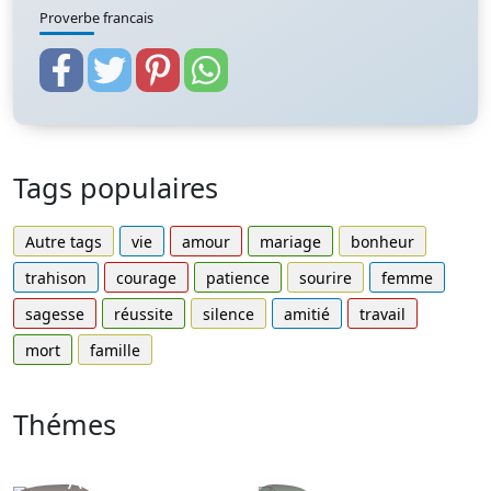
Proverbe francais
Tags populaires
Autre tags
vie
amour
mariage
bonheur
trahison
courage
patience
sourire
femme
sagesse
réussite
silence
amitié
travail
mort
famille
Thémes
Autres
Proverbes