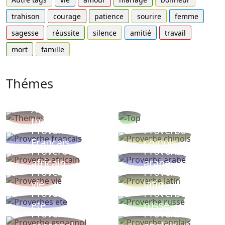
trahison
courage
patience
sourire
femme
sagesse
réussite
silence
amitié
travail
mort
famille
Thémes
Autres
Proverbes
thèmes
populaires
Proverbe
Proverbe
Français
chinois
Proverbe
Proverbe
africain
arabe
Proverbe
Proverbe
vie
latin
Proverbes
Proverbe
ete
russe
Proverbe
Proverbe