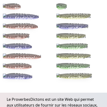
Autres
Proverbes
thèmes
populaires
Proverbe
Proverbe
Français
chinois
Proverbe
Proverbe
africain
arabe
Proverbe
Proverbe
vie
latin
Proverbes
Proverbe
ete
russe
Proverbe
Proverbe
espagnol
anglais
Proverbe
Proverbe
turc
danois
Proverbe
Proverbes
grec
famille
Le ProverbesDictons est un site Web qui permet
aux utilisateurs de fournir sur les réseaux sociaux,