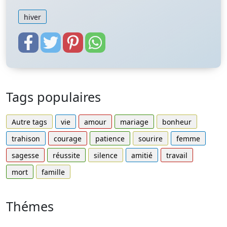
hiver
Tags populaires
Autre tags
vie
amour
mariage
bonheur
trahison
courage
patience
sourire
femme
sagesse
réussite
silence
amitié
travail
mort
famille
Thémes