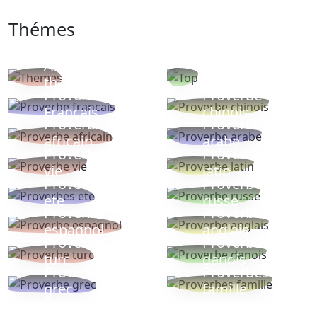
Thémes
Autres
Proverbes
thèmes
populaires
Proverbe
Proverbe
Français
chinois
Proverbe
Proverbe
africain
arabe
Proverbe
Proverbe
vie
latin
Proverbes
Proverbe
ete
russe
Proverbe
Proverbe
espagnol
anglais
Proverbe
Proverbe
turc
danois
Proverbe
Proverbes
grec
famille