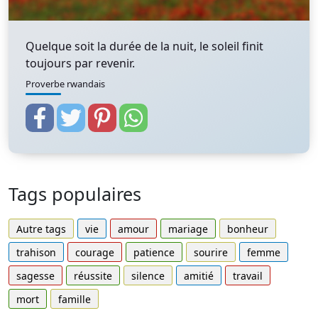
Quelque soit la durée de la nuit, le soleil finit
toujours par revenir.
Proverbe rwandais
Tags populaires
Autre tags
vie
amour
mariage
bonheur
trahison
courage
patience
sourire
femme
sagesse
réussite
silence
amitié
travail
mort
famille