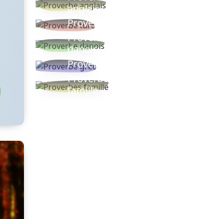
anglais
Proverbe turc
Proverbe
danois
Proverbe grec
Proverbes
famille