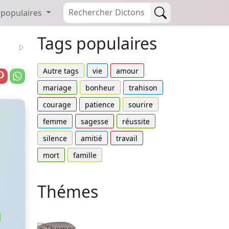
 populaires
Tags populaires
Autre tags
vie
amour
mariage
bonheur
trahison
courage
patience
sourire
femme
sagesse
réussite
silence
amitié
travail
mort
famille
Thémes
Autres