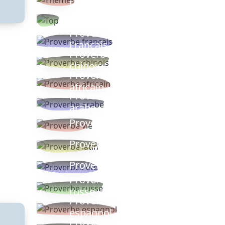
thèmes
Proverbes
populaires
Proverbe
Français
Proverbe
chinois
Proverbe
africain
Proverbe
arabe
Proverbe vie
Proverbe latin
Proverbes ete
Proverbe
russe
Proverbe
espagnol
Proverbe