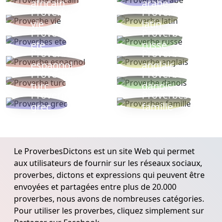
africain
arabe
Proverbe
Proverbe
vie
latin
Proverbes
Proverbe
ete
russe
Proverbe
Proverbe
espagnol
anglais
Proverbe
Proverbe
turc
danois
Proverbe
Proverbes
grec
famille
Le ProverbesDictons est un site Web qui permet
aux utilisateurs de fournir sur les réseaux sociaux,
proverbes, dictons et expressions qui peuvent être
envoyées et partagées entre plus de 20.000
proverbes, nous avons de nombreuses catégories.
Pour utiliser les proverbes, cliquez simplement sur