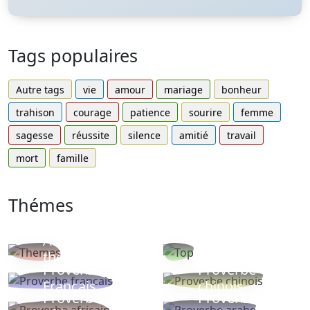
Tags populaires
Autre tags
vie
amour
mariage
bonheur
trahison
courage
patience
sourire
femme
sagesse
réussite
silence
amitié
travail
mort
famille
Thémes
Autres
Proverbes
thèmes
populaires
Proverbe
Proverbe
Français
chinois
Proverbe
Proverbe