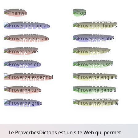
Autres
Proverbes
thèmes
populaires
Proverbe
Proverbe
Français
chinois
Proverbe
Proverbe
africain
arabe
Proverbe
Proverbe
vie
latin
Proverbes
Proverbe
ete
russe
Proverbe
Proverbe
espagnol
anglais
Proverbe
Proverbe
turc
danois
Proverbe
Proverbes
grec
famille
Le ProverbesDictons est un site Web qui permet