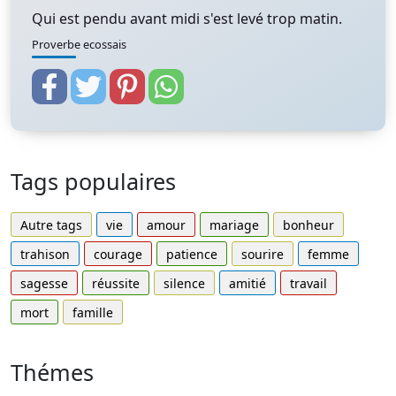
Qui est pendu avant midi s'est levé trop matin.
Proverbe ecossais
Tags populaires
Autre tags
vie
amour
mariage
bonheur
trahison
courage
patience
sourire
femme
sagesse
réussite
silence
amitié
travail
mort
famille
Thémes