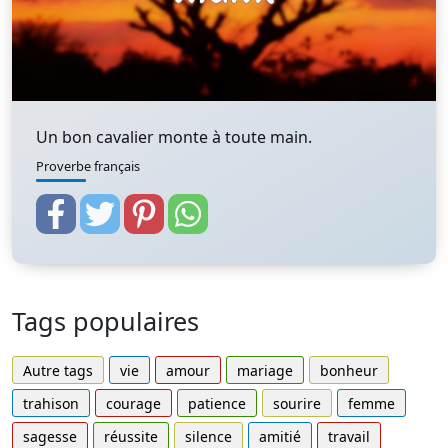
Un bon cavalier monte à toute main.
Proverbe français
Tags populaires
Autre tags
vie
amour
mariage
bonheur
trahison
courage
patience
sourire
femme
sagesse
réussite
silence
amitié
travail