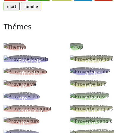
mort
famille
Thémes
Autres
Proverbes
thèmes
populaires
Proverbe
Proverbe
Français
chinois
Proverbe
Proverbe
africain
arabe
Proverbe
Proverbe
vie
latin
Proverbes
Proverbe
ete
russe
Proverbe
Proverbe
espagnol
anglais
Proverbe
Proverbe
turc
danois
Proverbe
Proverbes