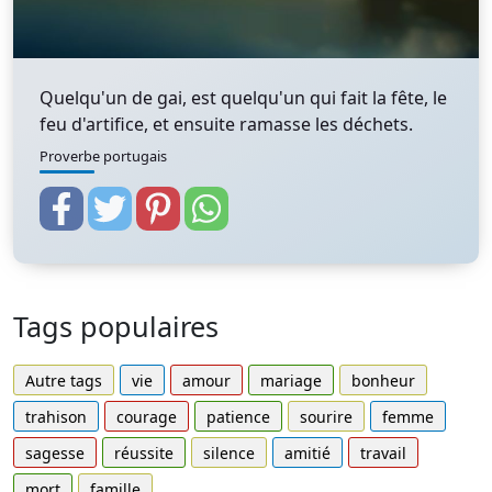
Quelqu'un de gai, est quelqu'un qui fait la fête, le
feu d'artifice, et ensuite ramasse les déchets.
Proverbe portugais
Tags populaires
Autre tags
vie
amour
mariage
bonheur
trahison
courage
patience
sourire
femme
sagesse
réussite
silence
amitié
travail
mort
famille