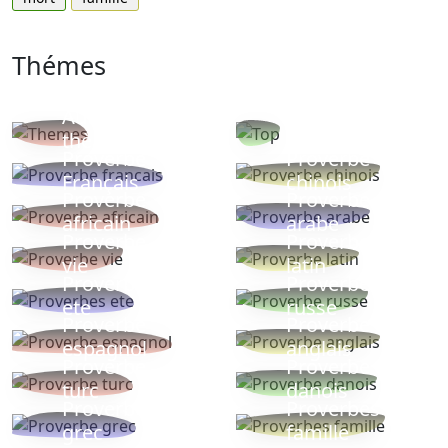
Thémes
Autres
Proverbes
thèmes
populaires
Proverbe
Proverbe
Français
chinois
Proverbe
Proverbe
africain
arabe
Proverbe
Proverbe
vie
latin
Proverbes
Proverbe
ete
russe
Proverbe
Proverbe
espagnol
anglais
Proverbe
Proverbe
turc
danois
Proverbe
Proverbes
grec
famille