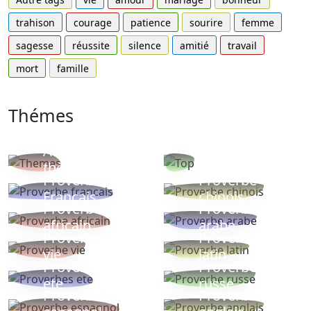
trahison
courage
patience
sourire
femme
sagesse
réussite
silence
amitié
travail
mort
famille
Thémes
Autres
Proverbes
thèmes
populaires
Proverbe
Proverbe
Français
chinois
Proverbe
Proverbe
africain
arabe
Proverbe
Proverbe
vie
latin
Proverbes
Proverbe
ete
russe
Proverbe
Proverbe