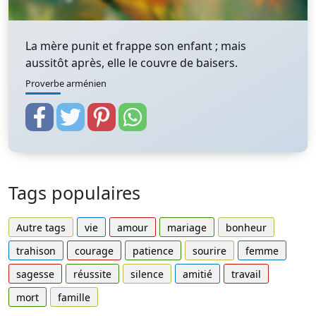
La mère punit et frappe son enfant ; mais
aussitôt après, elle le couvre de baisers.
Proverbe arménien
Tags populaires
Autre tags
vie
amour
mariage
bonheur
trahison
courage
patience
sourire
femme
sagesse
réussite
silence
amitié
travail
mort
famille