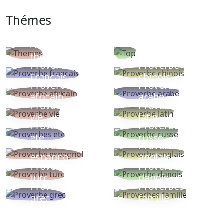
Thémes
Autres
Proverbes
thèmes
populaires
Proverbe
Proverbe
Français
chinois
Proverbe
Proverbe
africain
arabe
Proverbe
Proverbe
vie
latin
Proverbes
Proverbe
ete
russe
Proverbe
Proverbe
espagnol
anglais
Proverbe
Proverbe
turc
danois
Proverbe
Proverbes
grec
famille