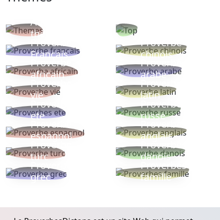
Autres
Proverbes
thèmes
populaires
Proverbe
Proverbe
Français
chinois
Proverbe
Proverbe
africain
arabe
Proverbe
Proverbe
vie
latin
Proverbes
Proverbe
ete
russe
Proverbe
Proverbe
espagnol
anglais
Proverbe
Proverbe
turc
danois
Proverbe
Proverbes
grec
famille