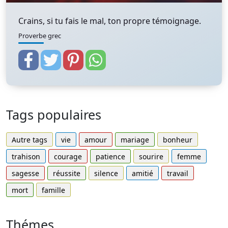
Crains, si tu fais le mal, ton propre témoignage.
Proverbe grec
Tags populaires
Autre tags
vie
amour
mariage
bonheur
trahison
courage
patience
sourire
femme
sagesse
réussite
silence
amitié
travail
mort
famille
Thémes