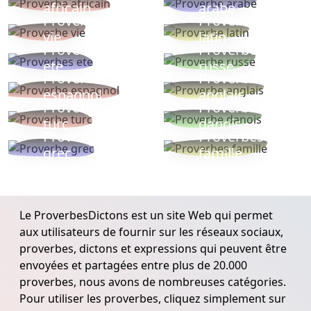
africain
arabe
Proverbe
Proverbe
vie
latin
Proverbes
Proverbe
ete
russe
Proverbe
Proverbe
espagnol
anglais
Proverbe
Proverbe
turc
danois
Proverbe
Proverbes
grec
famille
Le ProverbesDictons est un site Web qui permet
aux utilisateurs de fournir sur les réseaux sociaux,
proverbes, dictons et expressions qui peuvent être
envoyées et partagées entre plus de 20.000
proverbes, nous avons de nombreuses catégories.
Pour utiliser les proverbes, cliquez simplement sur