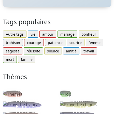
Tags populaires
Autre tags
vie
amour
mariage
bonheur
trahison
courage
patience
sourire
femme
sagesse
réussite
silence
amitié
travail
mort
famille
Thémes
Autres
Proverbes
thèmes
populaires
Proverbe
Proverbe
Français
chinois
Proverbe
Proverbe