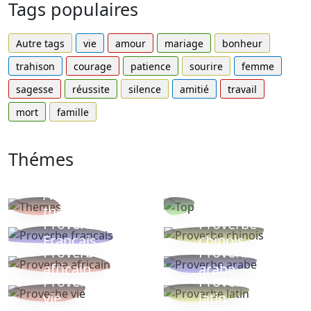
Tags populaires
Autre tags
vie
amour
mariage
bonheur
trahison
courage
patience
sourire
femme
sagesse
réussite
silence
amitié
travail
mort
famille
Thémes
Autres
Proverbes
thèmes
populaires
Proverbe
Proverbe
Français
chinois
Proverbe
Proverbe
africain
arabe
Proverbe
Proverbe
vie
latin
Proverbes
Proverbe