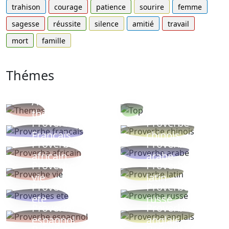
trahison
courage
patience
sourire
femme
sagesse
réussite
silence
amitié
travail
mort
famille
Thémes
Autres
Proverbes
thèmes
populaires
Proverbe
Proverbe
Français
chinois
Proverbe
Proverbe
africain
arabe
Proverbe
Proverbe
vie
latin
Proverbes
Proverbe
ete
russe
Proverbe
Proverbe
espagnol
anglais