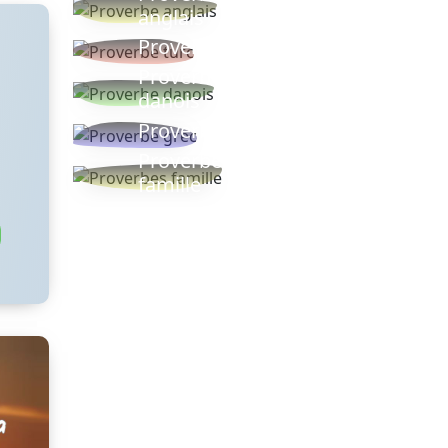
anglais
Proverbe turc
Proverbe
danois
Proverbe grec
Proverbes
famille