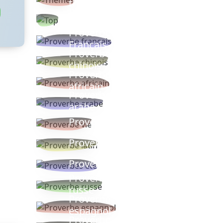
thèmes
Proverbes
populaires
Proverbe
Français
Proverbe
chinois
Proverbe
africain
Proverbe
arabe
Proverbe vie
Proverbe latin
Proverbes ete
Proverbe
russe
Proverbe
espagnol
Proverbe