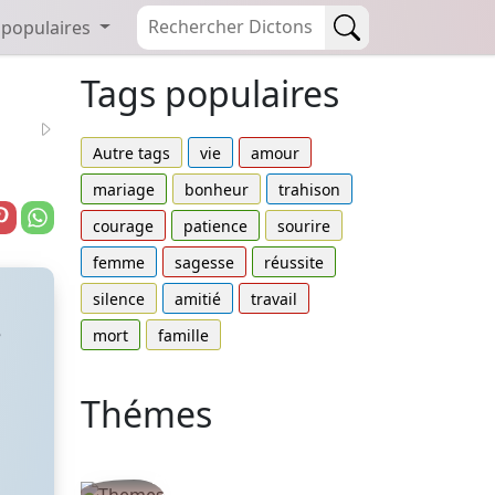
 populaires
Tags populaires
Autre tags
vie
amour
mariage
bonheur
trahison
courage
patience
sourire
femme
sagesse
réussite
silence
amitié
travail
e
mort
famille
Thémes
Autres