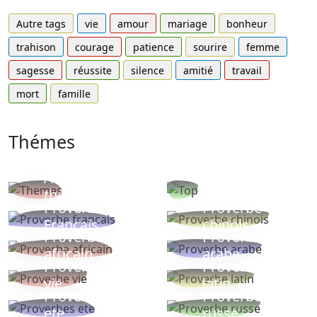
Autre tags
vie
amour
mariage
bonheur
trahison
courage
patience
sourire
femme
sagesse
réussite
silence
amitié
travail
mort
famille
Thémes
Autres
Proverbes
thèmes
populaires
Proverbe
Proverbe
Français
chinois
Proverbe
Proverbe
africain
arabe
Proverbe
Proverbe
vie
latin
Proverbes
Proverbe
ete
russe