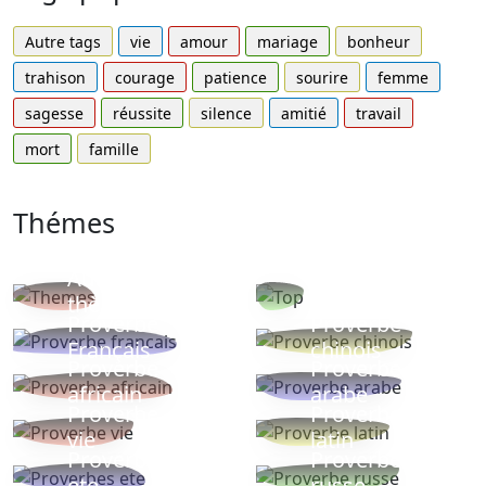
Autre tags
vie
amour
mariage
bonheur
trahison
courage
patience
sourire
femme
sagesse
réussite
silence
amitié
travail
mort
famille
Thémes
Autres
Proverbes
thèmes
populaires
Proverbe
Proverbe
Français
chinois
Proverbe
Proverbe
africain
arabe
Proverbe
Proverbe
vie
latin
Proverbes
Proverbe
ete
russe