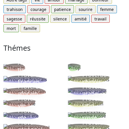
trahison
courage
patience
sourire
femme
sagesse
réussite
silence
amitié
travail
mort
famille
Thémes
Autres
Proverbes
thèmes
populaires
Proverbe
Proverbe
Français
chinois
Proverbe
Proverbe
africain
arabe
Proverbe
Proverbe
vie
latin
Proverbes
Proverbe
ete
russe
Proverbe
Proverbe