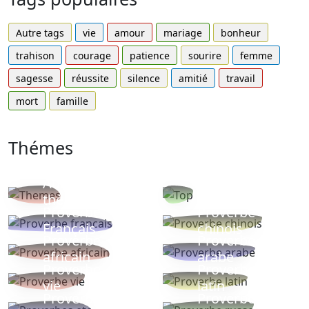
Autre tags
vie
amour
mariage
bonheur
trahison
courage
patience
sourire
femme
sagesse
réussite
silence
amitié
travail
mort
famille
Thémes
Autres
Proverbes
thèmes
populaires
Proverbe
Proverbe
Français
chinois
Proverbe
Proverbe
africain
arabe
Proverbe
Proverbe
vie
latin
Proverbes
Proverbe