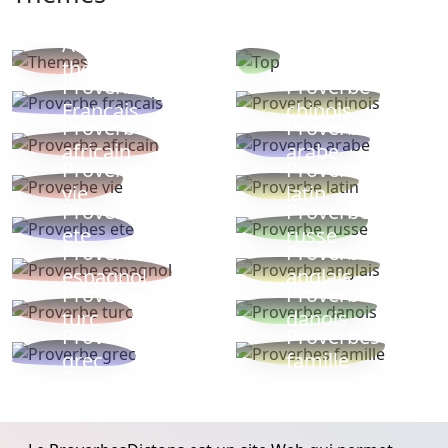
Autres
Proverbes
thèmes
populaires
Proverbe
Proverbe
Français
chinois
Proverbe
Proverbe
africain
arabe
Proverbe
Proverbe
vie
latin
Proverbes
Proverbe
ete
russe
Proverbe
Proverbe
espagnol
anglais
Proverbe
Proverbe
turc
danois
Proverbe
Proverbes
grec
famille