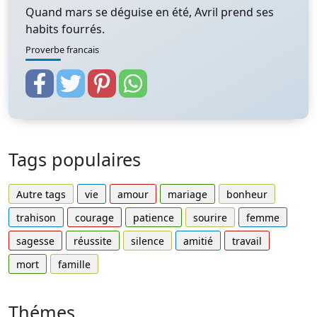
Quand mars se déguise en été, Avril prend ses
habits fourrés.
Proverbe francais
Tags populaires
Autre tags
vie
amour
mariage
bonheur
trahison
courage
patience
sourire
femme
sagesse
réussite
silence
amitié
travail
mort
famille
Thémes