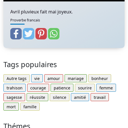
Avril pluvieux fait mai joyeux.
Proverbe francais
Tags populaires
Autre tags
vie
amour
mariage
bonheur
trahison
courage
patience
sourire
femme
sagesse
réussite
silence
amitié
travail
mort
famille
Thémes