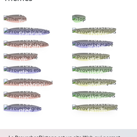
Autres
Proverbes
thèmes
populaires
Proverbe
Proverbe
Français
chinois
Proverbe
Proverbe
africain
arabe
Proverbe
Proverbe
vie
latin
Proverbes
Proverbe
ete
russe
Proverbe
Proverbe
espagnol
anglais
Proverbe
Proverbe
turc
danois
Proverbe
Proverbes
grec
famille