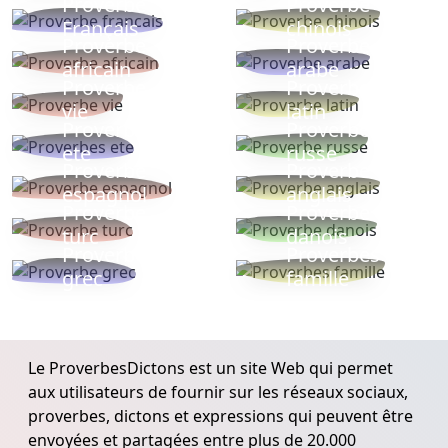
Proverbe
Proverbe
Français
chinois
Proverbe
Proverbe
africain
arabe
Proverbe
Proverbe
vie
latin
Proverbes
Proverbe
ete
russe
Proverbe
Proverbe
espagnol
anglais
Proverbe
Proverbe
turc
danois
Proverbe
Proverbes
grec
famille
Le ProverbesDictons est un site Web qui permet
aux utilisateurs de fournir sur les réseaux sociaux,
proverbes, dictons et expressions qui peuvent être
envoyées et partagées entre plus de 20.000