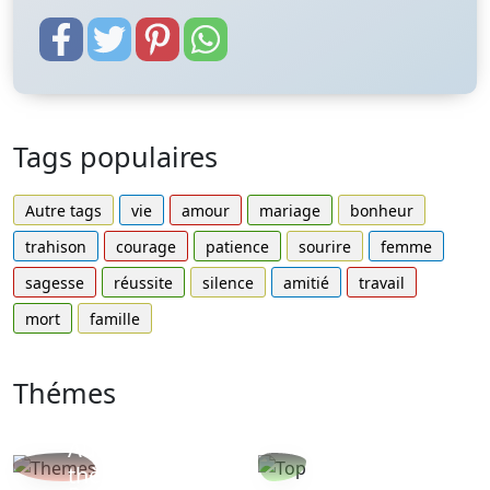
Tags populaires
Autre tags
vie
amour
mariage
bonheur
trahison
courage
patience
sourire
femme
sagesse
réussite
silence
amitié
travail
mort
famille
Thémes
Autres
Proverbes
thèmes
populaires