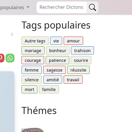
 populaires
Tags populaires
Autre tags
vie
amour
mariage
bonheur
trahison
courage
patience
sourire
femme
sagesse
réussite
silence
amitié
travail
mort
famille
Thémes
Autres