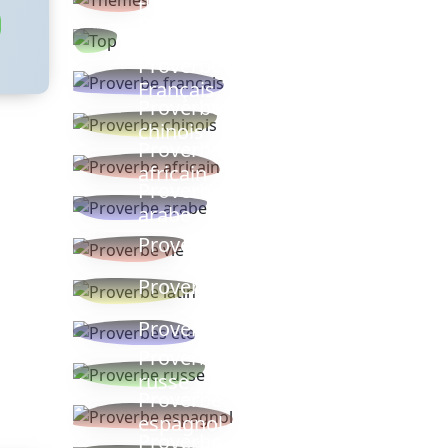
thèmes
Proverbes
populaires
Proverbe
Français
Proverbe
chinois
Proverbe
africain
Proverbe
arabe
Proverbe vie
Proverbe latin
Proverbes ete
Proverbe
russe
Proverbe
espagnol
Proverbe