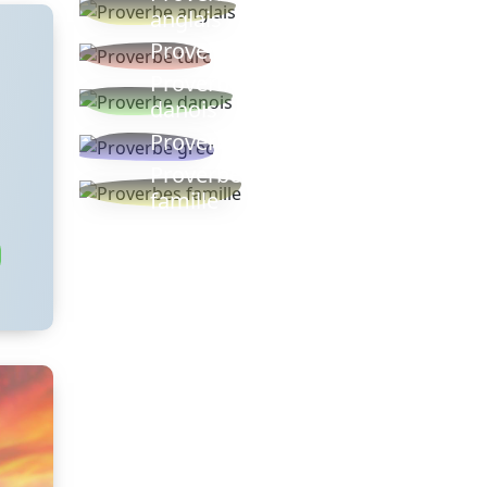
anglais
Proverbe turc
Proverbe
danois
Proverbe grec
Proverbes
famille