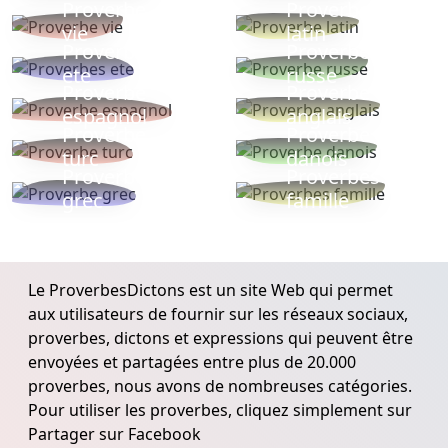
Proverbe
Proverbe
vie
latin
Proverbes
Proverbe
ete
russe
Proverbe
Proverbe
espagnol
anglais
Proverbe
Proverbe
turc
danois
Proverbe
Proverbes
grec
famille
Le ProverbesDictons est un site Web qui permet
aux utilisateurs de fournir sur les réseaux sociaux,
proverbes, dictons et expressions qui peuvent être
envoyées et partagées entre plus de 20.000
proverbes, nous avons de nombreuses catégories.
Pour utiliser les proverbes, cliquez simplement sur
Partager sur Facebook