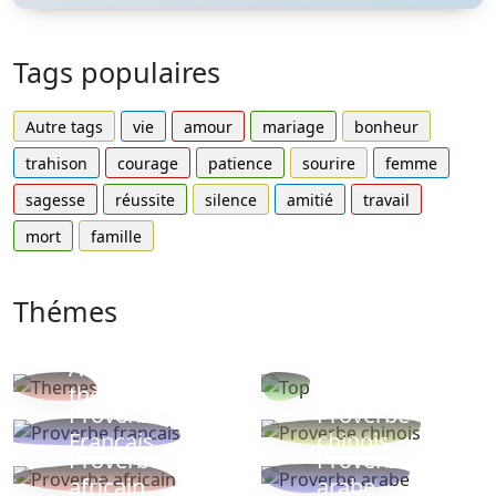
Tags populaires
Autre tags
vie
amour
mariage
bonheur
trahison
courage
patience
sourire
femme
sagesse
réussite
silence
amitié
travail
mort
famille
Thémes
Autres
Proverbes
thèmes
populaires
Proverbe
Proverbe
Français
chinois
Proverbe
Proverbe
africain
arabe