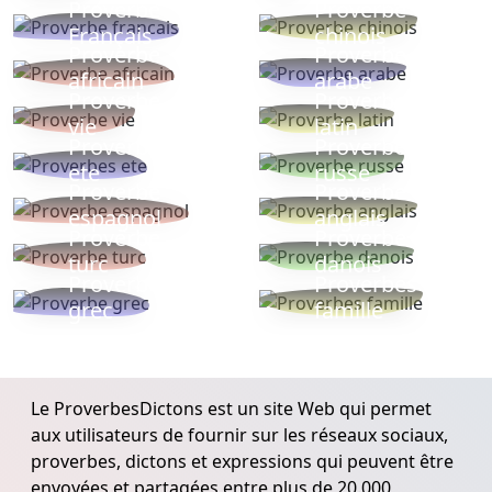
Proverbe
Proverbe
Français
chinois
Proverbe
Proverbe
africain
arabe
Proverbe
Proverbe
vie
latin
Proverbes
Proverbe
ete
russe
Proverbe
Proverbe
espagnol
anglais
Proverbe
Proverbe
turc
danois
Proverbe
Proverbes
grec
famille
Le ProverbesDictons est un site Web qui permet
aux utilisateurs de fournir sur les réseaux sociaux,
proverbes, dictons et expressions qui peuvent être
envoyées et partagées entre plus de 20.000