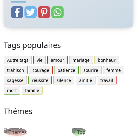
Tags populaires
Autre tags
vie
amour
mariage
bonheur
trahison
courage
patience
sourire
femme
sagesse
réussite
silence
amitié
travail
mort
famille
Thémes
Autres
Proverbes
thèmes
populaires