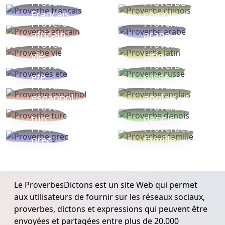
Proverbe
Proverbe
Français
chinois
Proverbe
Proverbe
africain
arabe
Proverbe
Proverbe
vie
latin
Proverbes
Proverbe
ete
russe
Proverbe
Proverbe
espagnol
anglais
Proverbe
Proverbe
turc
danois
Proverbe
Proverbes
grec
famille
Le ProverbesDictons est un site Web qui permet
aux utilisateurs de fournir sur les réseaux sociaux,
proverbes, dictons et expressions qui peuvent être
envoyées et partagées entre plus de 20.000