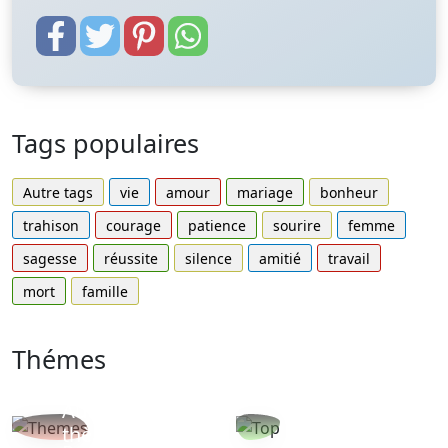
Tags populaires
Autre tags
vie
amour
mariage
bonheur
trahison
courage
patience
sourire
femme
sagesse
réussite
silence
amitié
travail
mort
famille
Thémes
Autres
Proverbes
thèmes
populaires