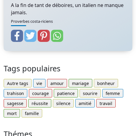
A la fin de tant de déboires, un italien ne manque
jamais.
Proverbes costa-riciens
Tags populaires
Autre tags
vie
amour
mariage
bonheur
trahison
courage
patience
sourire
femme
sagesse
réussite
silence
amitié
travail
mort
famille
Thémes