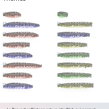
Autres
Proverbes
thèmes
populaires
Proverbe
Proverbe
Français
chinois
Proverbe
Proverbe
africain
arabe
Proverbe
Proverbe
vie
latin
Proverbes
Proverbe
ete
russe
Proverbe
Proverbe
espagnol
anglais
Proverbe
Proverbe
turc
danois
Proverbe
Proverbes
grec
famille