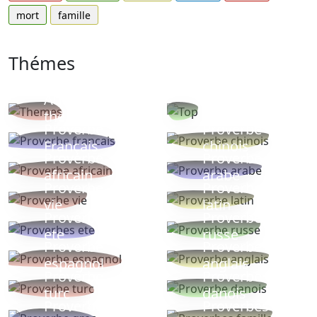
mort
famille
Thémes
Autres
Proverbes
thèmes
populaires
Proverbe
Proverbe
Français
chinois
Proverbe
Proverbe
africain
arabe
Proverbe
Proverbe
vie
latin
Proverbes
Proverbe
ete
russe
Proverbe
Proverbe
espagnol
anglais
Proverbe
Proverbe
turc
danois
Proverbe
Proverbes