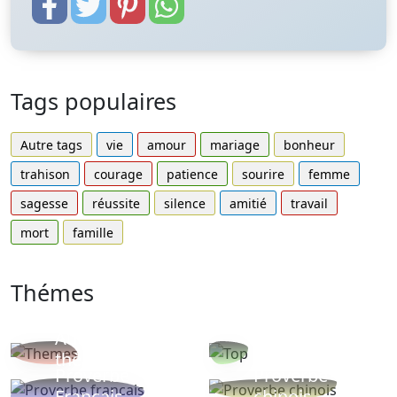
Tags populaires
Autre tags
vie
amour
mariage
bonheur
trahison
courage
patience
sourire
femme
sagesse
réussite
silence
amitié
travail
mort
famille
Thémes
Autres
Proverbes
thèmes
populaires
Proverbe
Proverbe
Français
chinois