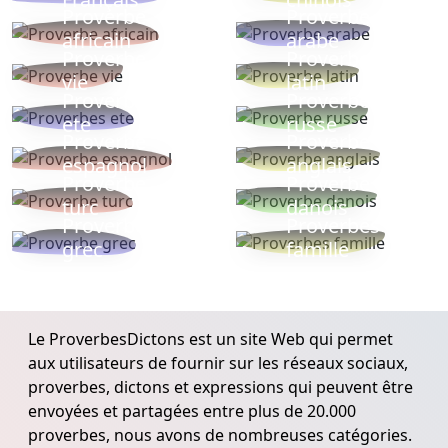
Proverbe
Proverbe
africain
arabe
Proverbe
Proverbe
vie
latin
Proverbes
Proverbe
ete
russe
Proverbe
Proverbe
espagnol
anglais
Proverbe
Proverbe
turc
danois
Proverbe
Proverbes
grec
famille
Le ProverbesDictons est un site Web qui permet
aux utilisateurs de fournir sur les réseaux sociaux,
proverbes, dictons et expressions qui peuvent être
envoyées et partagées entre plus de 20.000
proverbes, nous avons de nombreuses catégories.