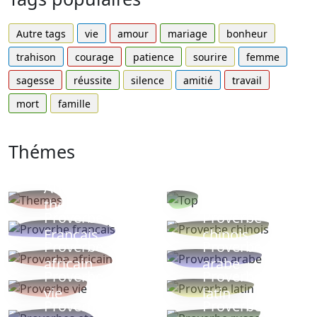
Autre tags
vie
amour
mariage
bonheur
trahison
courage
patience
sourire
femme
sagesse
réussite
silence
amitié
travail
mort
famille
Thémes
Autres
Proverbes
thèmes
populaires
Proverbe
Proverbe
Français
chinois
Proverbe
Proverbe
africain
arabe
Proverbe
Proverbe
vie
latin
Proverbes
Proverbe