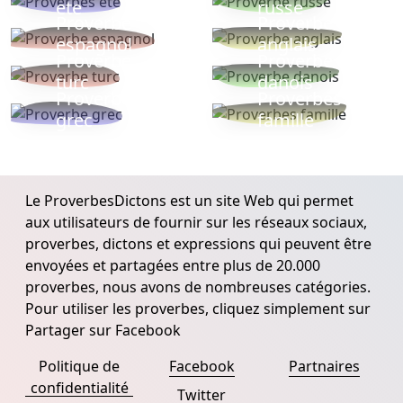
ete
russe
Proverbe
Proverbe
espagnol
anglais
Proverbe
Proverbe
turc
danois
Proverbe
Proverbes
grec
famille
Le ProverbesDictons est un site Web qui permet
aux utilisateurs de fournir sur les réseaux sociaux,
proverbes, dictons et expressions qui peuvent être
envoyées et partagées entre plus de 20.000
proverbes, nous avons de nombreuses catégories.
Pour utiliser les proverbes, cliquez simplement sur
Partager sur Facebook
Politique de
Facebook
Partnaires
confidentialité
Twitter