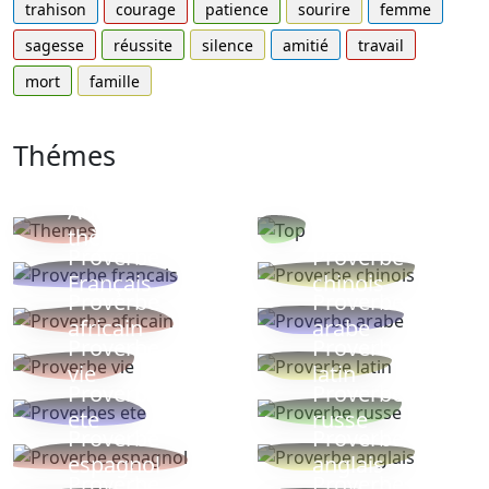
trahison
courage
patience
sourire
femme
sagesse
réussite
silence
amitié
travail
mort
famille
Thémes
Autres
Proverbes
thèmes
populaires
Proverbe
Proverbe
Français
chinois
Proverbe
Proverbe
africain
arabe
Proverbe
Proverbe
vie
latin
Proverbes
Proverbe
ete
russe
Proverbe
Proverbe
espagnol
anglais
Proverbe
Proverbe