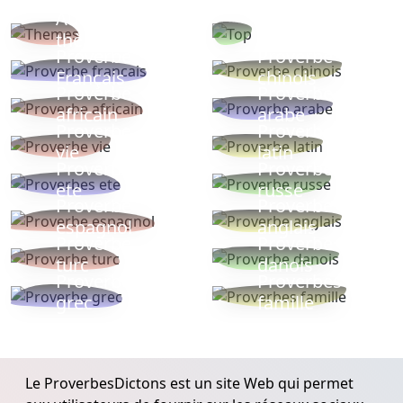
Autres
Proverbes
thèmes
populaires
Proverbe
Proverbe
Français
chinois
Proverbe
Proverbe
africain
arabe
Proverbe
Proverbe
vie
latin
Proverbes
Proverbe
ete
russe
Proverbe
Proverbe
espagnol
anglais
Proverbe
Proverbe
turc
danois
Proverbe
Proverbes
grec
famille
Le ProverbesDictons est un site Web qui permet