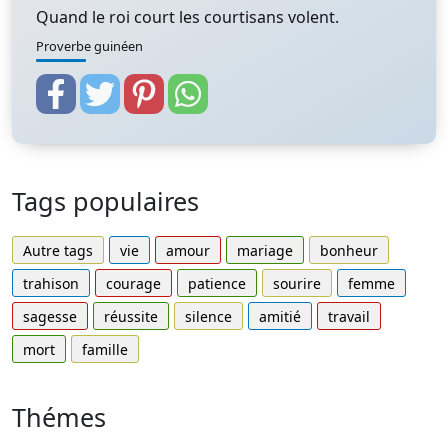
Quand le roi court les courtisans volent.
Proverbe guinéen
Tags populaires
Autre tags
vie
amour
mariage
bonheur
trahison
courage
patience
sourire
femme
sagesse
réussite
silence
amitié
travail
mort
famille
Thémes