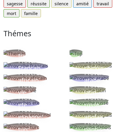
sagesse
réussite
silence
amitié
travail
mort
famille
Thémes
Autres
Proverbes
thèmes
populaires
Proverbe
Proverbe
Français
chinois
Proverbe
Proverbe
africain
arabe
Proverbe
Proverbe
vie
latin
Proverbes
Proverbe
ete
russe
Proverbe
Proverbe
espagnol
anglais
Proverbe
Proverbe
turc
danois