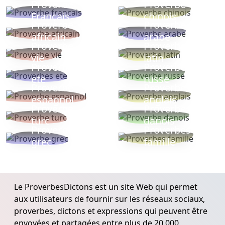
Proverbe
Proverbe
Français
chinois
Proverbe
Proverbe
africain
arabe
Proverbe
Proverbe
vie
latin
Proverbes
Proverbe
ete
russe
Proverbe
Proverbe
espagnol
anglais
Proverbe
Proverbe
turc
danois
Proverbe
Proverbes
grec
famille
Le ProverbesDictons est un site Web qui permet
aux utilisateurs de fournir sur les réseaux sociaux,
proverbes, dictons et expressions qui peuvent être
envoyées et partagées entre plus de 20.000