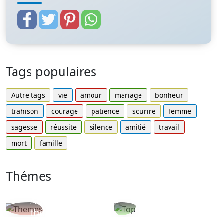
Tags populaires
Autre tags
vie
amour
mariage
bonheur
trahison
courage
patience
sourire
femme
sagesse
réussite
silence
amitié
travail
mort
famille
Thémes
Autres
Proverbes
thèmes
populaires