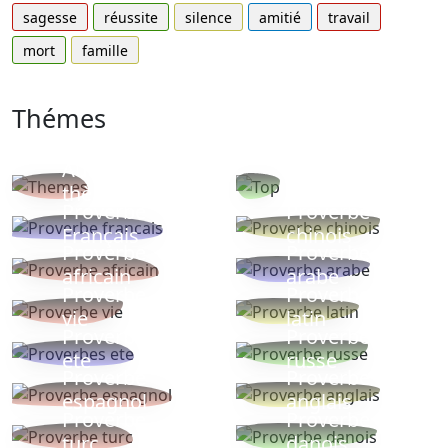
sagesse
réussite
silence
amitié
travail
mort
famille
Thémes
Autres
Proverbes
thèmes
populaires
Proverbe
Proverbe
Français
chinois
Proverbe
Proverbe
africain
arabe
Proverbe
Proverbe
vie
latin
Proverbes
Proverbe
ete
russe
Proverbe
Proverbe
espagnol
anglais
Proverbe
Proverbe
turc
danois