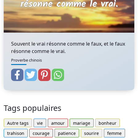
Souvent le vrai résonne comme le faux, et le faux
résonne comme le vrai.
Proverbe chinois
Tags populaires
Autre tags
vie
amour
mariage
bonheur
trahison
courage
patience
sourire
femme