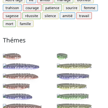
trahison
courage
patience
sourire
femme
sagesse
réussite
silence
amitié
travail
mort
famille
Thémes
Autres
Proverbes
thèmes
populaires
Proverbe
Proverbe
Français
chinois
Proverbe
Proverbe
africain
arabe
Proverbe
Proverbe
vie
latin
Proverbes
Proverbe
ete
russe
Proverbe
Proverbe