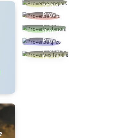
anglais
Proverbe turc
Proverbe
danois
Proverbe grec
Proverbes
famille