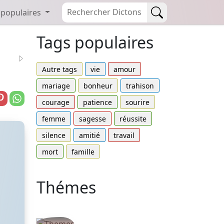
 populaires
Tags populaires
Autre tags
vie
amour
mariage
bonheur
trahison
courage
patience
sourire
femme
sagesse
réussite
silence
amitié
travail
mort
famille
Thémes
Autres