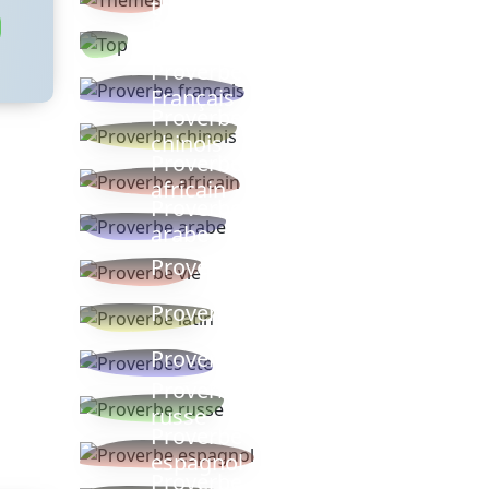
thèmes
Proverbes
populaires
Proverbe
Français
Proverbe
chinois
Proverbe
africain
Proverbe
arabe
Proverbe vie
Proverbe latin
Proverbes ete
Proverbe
russe
Proverbe
espagnol
Proverbe