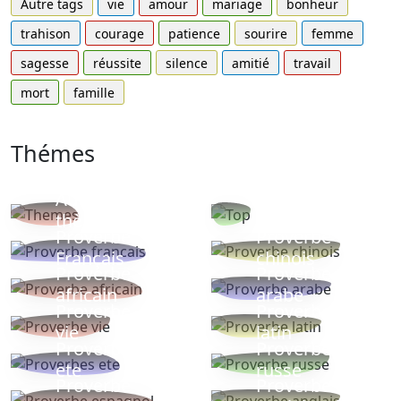
Autre tags
vie
amour
mariage
bonheur
trahison
courage
patience
sourire
femme
sagesse
réussite
silence
amitié
travail
mort
famille
Thémes
Autres
Proverbes
thèmes
populaires
Proverbe
Proverbe
Français
chinois
Proverbe
Proverbe
africain
arabe
Proverbe
Proverbe
vie
latin
Proverbes
Proverbe
ete
russe
Proverbe
Proverbe