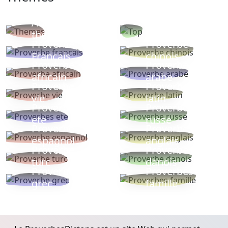
Autres
Proverbes
thèmes
populaires
Proverbe
Proverbe
Français
chinois
Proverbe
Proverbe
africain
arabe
Proverbe
Proverbe
vie
latin
Proverbes
Proverbe
ete
russe
Proverbe
Proverbe
espagnol
anglais
Proverbe
Proverbe
turc
danois
Proverbe
Proverbes
grec
famille