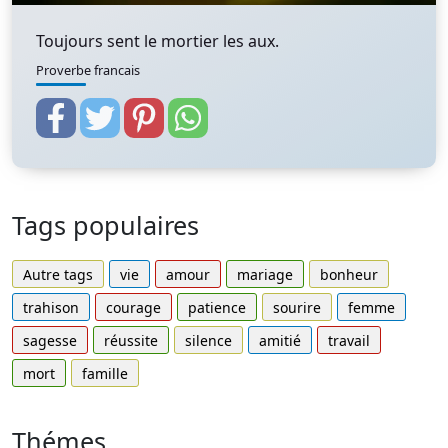
Toujours sent le mortier les aux.
Proverbe francais
Tags populaires
Autre tags
vie
amour
mariage
bonheur
trahison
courage
patience
sourire
femme
sagesse
réussite
silence
amitié
travail
mort
famille
Thémes