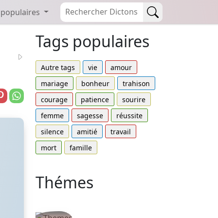
 populaires
Tags populaires
Autre tags
vie
amour
mariage
bonheur
trahison
courage
patience
sourire
femme
sagesse
réussite
silence
amitié
travail
mort
famille
Thémes
Autres