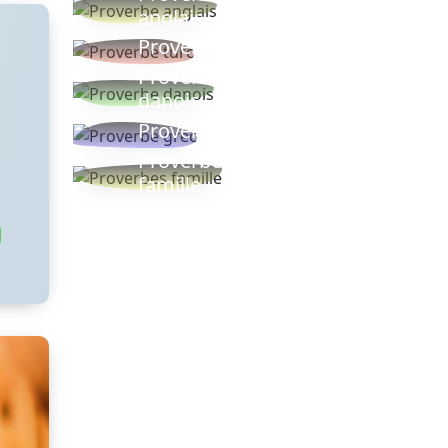
anglais
Proverbe turc
Proverbe
danois
Proverbe grec
Proverbes
famille