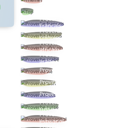
thèmes
Proverbes
populaires
Proverbe
Français
Proverbe
chinois
Proverbe
africain
Proverbe
arabe
Proverbe vie
Proverbe latin
Proverbes ete
Proverbe
russe
Proverbe
espagnol
Proverbe