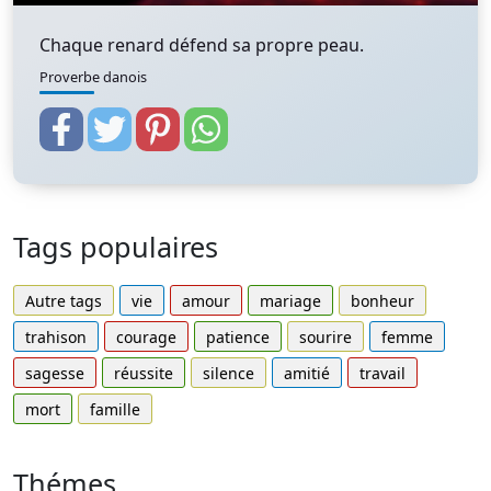
Chaque renard défend sa propre peau.
Proverbe danois
Tags populaires
Autre tags
vie
amour
mariage
bonheur
trahison
courage
patience
sourire
femme
sagesse
réussite
silence
amitié
travail
mort
famille
Thémes