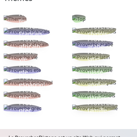
Autres
Proverbes
thèmes
populaires
Proverbe
Proverbe
Français
chinois
Proverbe
Proverbe
africain
arabe
Proverbe
Proverbe
vie
latin
Proverbes
Proverbe
ete
russe
Proverbe
Proverbe
espagnol
anglais
Proverbe
Proverbe
turc
danois
Proverbe
Proverbes
grec
famille