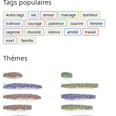
Tags populaires
Autre tags
vie
amour
mariage
bonheur
trahison
courage
patience
sourire
femme
sagesse
réussite
silence
amitié
travail
mort
famille
Thémes
Autres
Proverbes
thèmes
populaires
Proverbe
Proverbe
Français
chinois
Proverbe
Proverbe
africain
arabe
Proverbe
Proverbe
vie
latin
Proverbes
Proverbe