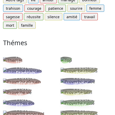
trahison
courage
patience
sourire
femme
sagesse
réussite
silence
amitié
travail
mort
famille
Thémes
Autres
Proverbes
thèmes
populaires
Proverbe
Proverbe
Français
chinois
Proverbe
Proverbe
africain
arabe
Proverbe
Proverbe
vie
latin
Proverbes
Proverbe
ete
russe
Proverbe
Proverbe