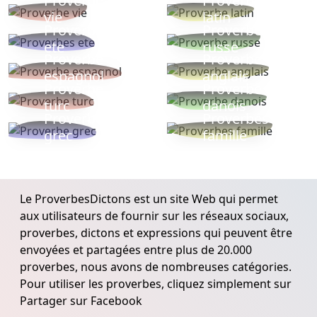
Proverbe
Proverbe
vie
latin
Proverbes
Proverbe
ete
russe
Proverbe
Proverbe
espagnol
anglais
Proverbe
Proverbe
turc
danois
Proverbe
Proverbes
grec
famille
Le ProverbesDictons est un site Web qui permet
aux utilisateurs de fournir sur les réseaux sociaux,
proverbes, dictons et expressions qui peuvent être
envoyées et partagées entre plus de 20.000
proverbes, nous avons de nombreuses catégories.
Pour utiliser les proverbes, cliquez simplement sur
Partager sur Facebook