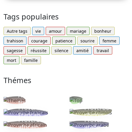
Tags populaires
Autre tags
vie
amour
mariage
bonheur
trahison
courage
patience
sourire
femme
sagesse
réussite
silence
amitié
travail
mort
famille
Thémes
Autres
Proverbes
thèmes
populaires
Proverbe
Proverbe
Français
chinois
Proverbe
Proverbe
africain
arabe