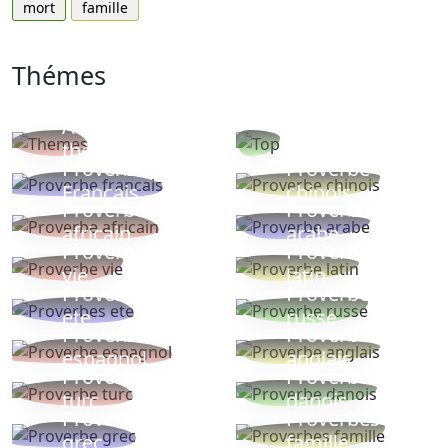
mort
famille
Thémes
Autres
Proverbes
thèmes
populaires
Proverbe
Proverbe
Français
chinois
Proverbe
Proverbe
africain
arabe
Proverbe
Proverbe
vie
latin
Proverbes
Proverbe
ete
russe
Proverbe
Proverbe
espagnol
anglais
Proverbe
Proverbe
turc
danois
Proverbe
Proverbes
grec
famille