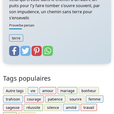
puits pour l'y faire tomber s'ouvre souvent, par
son impudence, un chemin sans terre pour
s'ensevelir.
Proverbe persan
terre
Tags populaires
Autre tags
vie
amour
mariage
bonheur
trahison
courage
patience
sourire
femme
sagesse
réussite
silence
amitié
travail