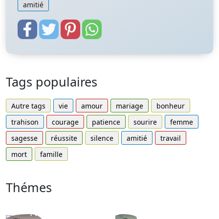
amitié
Tags populaires
Autre tags
vie
amour
mariage
bonheur
trahison
courage
patience
sourire
femme
sagesse
réussite
silence
amitié
travail
mort
famille
Thémes
Autres
Proverbes