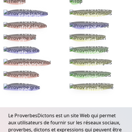
thèmes
populaires
Proverbe
Proverbe
Français
chinois
Proverbe
Proverbe
africain
arabe
Proverbe
Proverbe
vie
latin
Proverbes
Proverbe
ete
russe
Proverbe
Proverbe
espagnol
anglais
Proverbe
Proverbe
turc
danois
Proverbe
Proverbes
grec
famille
Le ProverbesDictons est un site Web qui permet
aux utilisateurs de fournir sur les réseaux sociaux,
proverbes, dictons et expressions qui peuvent être