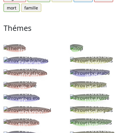
mort
famille
Thémes
Autres
Proverbes
thèmes
populaires
Proverbe
Proverbe
Français
chinois
Proverbe
Proverbe
africain
arabe
Proverbe
Proverbe
vie
latin
Proverbes
Proverbe
ete
russe
Proverbe
Proverbe
espagnol
anglais
Proverbe
Proverbe
turc
danois
Proverbe
Proverbes