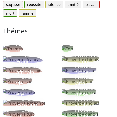
sagesse
réussite
silence
amitié
travail
mort
famille
Thémes
Autres
Proverbes
thèmes
populaires
Proverbe
Proverbe
Français
chinois
Proverbe
Proverbe
africain
arabe
Proverbe
Proverbe
vie
latin
Proverbes
Proverbe
ete
russe
Proverbe
Proverbe
espagnol
anglais
Proverbe
Proverbe
turc
danois