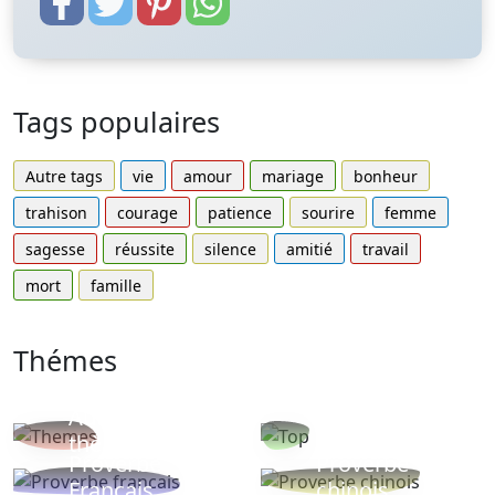
Tags populaires
Autre tags
vie
amour
mariage
bonheur
trahison
courage
patience
sourire
femme
sagesse
réussite
silence
amitié
travail
mort
famille
Thémes
Autres
Proverbes
thèmes
populaires
Proverbe
Proverbe
Français
chinois