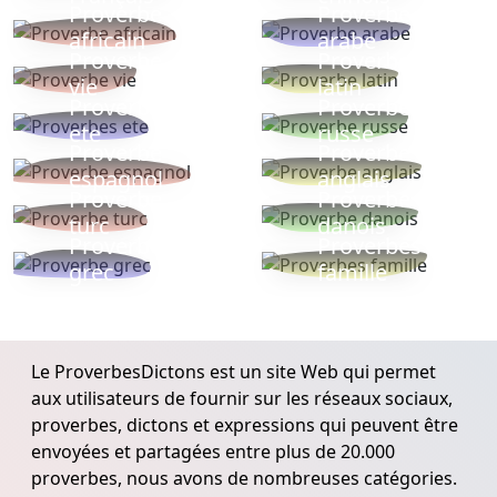
Proverbe
Proverbe
africain
arabe
Proverbe
Proverbe
vie
latin
Proverbes
Proverbe
ete
russe
Proverbe
Proverbe
espagnol
anglais
Proverbe
Proverbe
turc
danois
Proverbe
Proverbes
grec
famille
Le ProverbesDictons est un site Web qui permet
aux utilisateurs de fournir sur les réseaux sociaux,
proverbes, dictons et expressions qui peuvent être
envoyées et partagées entre plus de 20.000
proverbes, nous avons de nombreuses catégories.